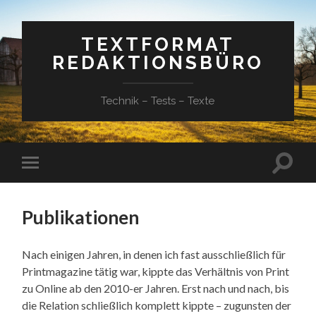
TEXTFORMAT
REDAKTIONSBÜRO
Technik – Tests – Texte
Suchfe
Mobile-
ein-/a
Menü
ein-/ausblenden
Publikationen
Nach einigen Jahren, in denen ich fast ausschließlich für
Printmagazine tätig war, kippte das Verhältnis von Print
zu Online ab den 2010-er Jahren. Erst nach und nach, bis
die Relation schließlich komplett kippte – zugunsten der