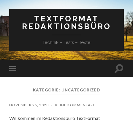
TEXTFORMAT
REDAKTIONSBÜRO
Technik – Tests – Texte
Suchfe
Mobile-
ein-/a
Menü
ein-/ausblenden
KATEGORIE:
UNCATEGORIZED
NOVEMBER 26, 2020
/
KEINE KOMMENTARE
Willkommen im Redaktionsbüro TextFormat